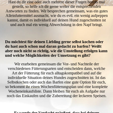
Hast du dir eine oder auch mehrere dieser Fragen bereits mal
gestellt, so helfe ich dir gerne weiter die entsprechenden
Antworten zu finden. Wir besprechen gemeinsam, was ein gutes
Alleinfuttermittel ausmacht, wie du es evtl. ein wenig aufpeppen
kannst, damit es individuell auf deinen Hund zugeschnitten ist
und auch mal ein wenig Abwechslung in den Napf bringt.
Du möchtest für deinen Liebling gerne selbst kochen oder
du hast auch schon mal daran gedacht zu barfen? Weißt
aber noch nicht so richtig, wie die Umstellung erfolgen kann
und welche Möglichkeiten der Umsetzung es gibt?
Wir erarbeiten gemeinsam die Vor- und Nachteile der
verschiedenen Fütterungsarten und entscheiden dann, welche
Art der Fütterung für euch alltagskompatibel und auf die
individuelle Situation deines Hundes zugeschnitten ist. Ist das
Selbstkochen oder auch das Barfen eine gute Option für euch,
so bekommt ihr einen Wochenfütterungsplan und eine komplette
Wocheneinkaufsliste. Dann bleiben für euch als Aufgabe nur
noch das Einkaufen und die Zubereitung der leckeren Speisen.
Es wurde der Verdacht geäußert, dass bei deinem